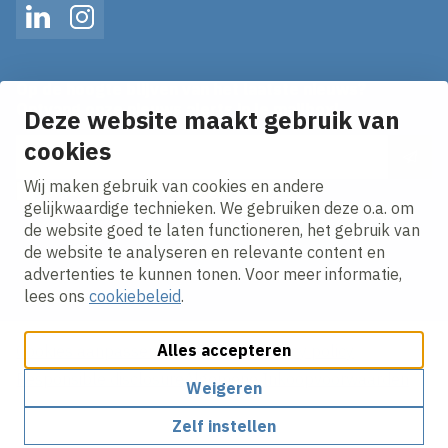
LinkedIn
Instagram
Op de hoogte blijven van het laatste nieuws?
Ontvang onze nieuws alerts in je mailbox!
Deze website maakt gebruik van
E-mailadres
cookies
Wij maken gebruik van cookies en andere
Ik ga akkoord met het
privacy statement.
gelijkwaardige technieken. We gebruiken deze o.a. om
de website goed te laten functioneren, het gebruik van
de website te analyseren en relevante content en
advertenties te kunnen tonen. Voor meer informatie,
lees ons
cookiebeleid
.
Alles accepteren
Cookies aanpassen
Cookie beleid
Privacy policy
Responsible disclosure
Algemene Inkoopvoorwaarden
Weigeren
Zelf instellen