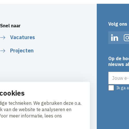
Volg ons
Snel naar
Vacatures
Linked
Projecten
Op de ho
nieuws al
E-mailadr
Ik ga 
cookies
ige technieken. We gebruiken deze o.a.
ik van de website te analyseren en
Voor meer informatie, lees ons