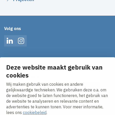
Volg ons
LinkedIn
Instagram
Op de hoogte blijven van het laatste nieuws?
Ontvang onze nieuws alerts in je mailbox!
Deze website maakt gebruik van
cookies
E-mailadres
Wij maken gebruik van cookies en andere
Ik ga akkoord met het
privacy statement.
gelijkwaardige technieken. We gebruiken deze o.a. om
de website goed te laten functioneren, het gebruik van
de website te analyseren en relevante content en
advertenties te kunnen tonen. Voor meer informatie,
lees ons
cookiebeleid
.