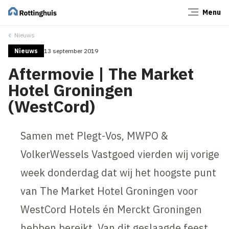
Menu
Sluiten
Nieuws
Nieuws
13 september 2019
Aftermovie | The Market
Hotel Groningen
(WestCord)
Samen met Plegt-Vos, MWPO &
VolkerWessels Vastgoed vierden wij vorige
week donderdag dat wij het hoogste punt
van The Market Hotel Groningen voor
WestCord Hotels én Merckt Groningen
hebben bereikt. Van dit geslaagde feest