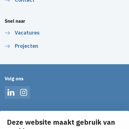
Snel naar
Vacatures
Projecten
Volg ons
LinkedIn
Instagram
Op de hoogte blijven van het laatste nieuws?
Ontvang onze nieuws alerts in je mailbox!
Deze website maakt gebruik van