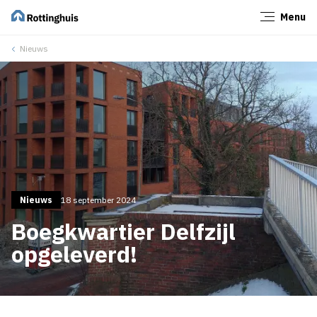
Menu
Sluiten
Nieuws
Nieuws
18 september 2024
Boegkwartier Delfzijl
opgeleverd!