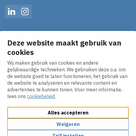
LinkedIn
Instagram
Op de hoogte blijven van het laatste nieuws?
Ontvang onze nieuws alerts in je mailbox!
Deze website maakt gebruik van
E-mailadres
cookies
Wij maken gebruik van cookies en andere
Ik ga akkoord met het
privacy statement.
gelijkwaardige technieken. We gebruiken deze o.a. om
de website goed te laten functioneren, het gebruik van
de website te analyseren en relevante content en
advertenties te kunnen tonen. Voor meer informatie,
lees ons
cookiebeleid
.
Alles accepteren
Cookies aanpassen
Cookie beleid
Privacy policy
Responsible disclosure
Algemene Inkoopvoorwaarden
Weigeren
Zelf instellen