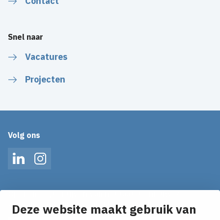
Contact
Snel naar
Vacatures
Projecten
Volg ons
LinkedIn
Instagram
Op de hoogte blijven van het laatste nieuws?
Ontvang onze nieuws alerts in je mailbox!
Deze website maakt gebruik van