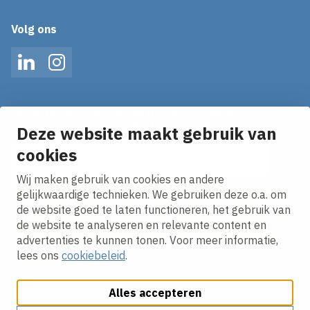
Volg ons
LinkedIn
Instagram
Op de hoogte blijven van het laatste nieuws?
Ontvang onze nieuws alerts in je mailbox!
Deze website maakt gebruik van
E-mailadres
cookies
Wij maken gebruik van cookies en andere
Ik ga akkoord met het
privacy statement.
gelijkwaardige technieken. We gebruiken deze o.a. om
de website goed te laten functioneren, het gebruik van
de website te analyseren en relevante content en
advertenties te kunnen tonen. Voor meer informatie,
lees ons
cookiebeleid
.
Alles accepteren
Cookies aanpassen
Cookie beleid
Privacy policy