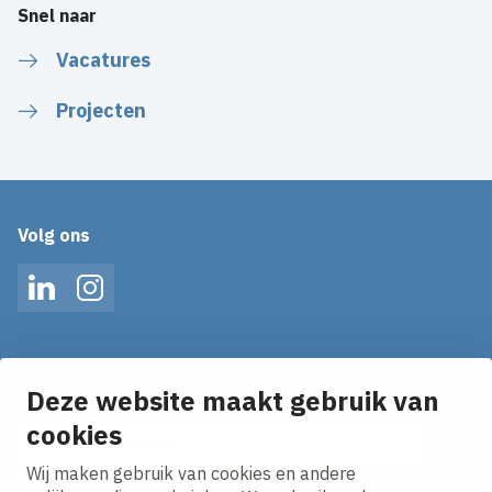
Snel naar
Vacatures
Projecten
Volg ons
LinkedIn
Instagram
Op de hoogte blijven van het laatste nieuws?
Ontvang onze nieuws alerts in je mailbox!
Deze website maakt gebruik van
E-mailadres
cookies
Wij maken gebruik van cookies en andere
Ik ga akkoord met het
privacy statement.