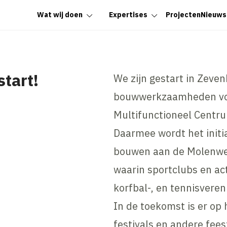
Wat wij doen
Expertises
Projecten
Nieuws
tart!
We zijn gestart in Zeve
bouwwerkzaamheden voor
Multifunctioneel Centru
Daarmee wordt het initia
bouwen aan de Molenwe
waarin sportclubs en ac
korfbal-, en tennisveren
In de toekomst is er op 
festivals en andere fees