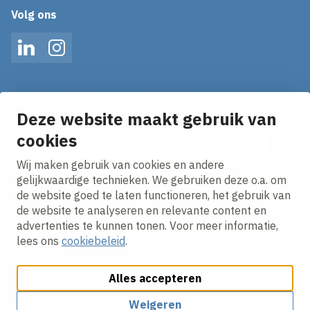
Volg ons
LinkedIn
Instagram
Op de hoogte blijven van het laatste nieuws?
Ontvang onze nieuws alerts in je mailbox!
Deze website maakt gebruik van
E-mailadres
cookies
Wij maken gebruik van cookies en andere
Ik ga akkoord met het
privacy statement.
gelijkwaardige technieken. We gebruiken deze o.a. om
de website goed te laten functioneren, het gebruik van
de website te analyseren en relevante content en
advertenties te kunnen tonen. Voor meer informatie,
lees ons
cookiebeleid
.
Alles accepteren
Cookies aanpassen
Cookie beleid
Privacy policy
Responsible disclosure
Algemene Inkoopvoorwaarden
Weigeren