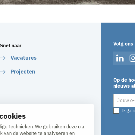
Volg ons
Snel naar
Vacatures
Linked
Projecten
Op de ho
nieuws al
E-mailadr
Ik ga 
cookies
ige technieken. We gebruiken deze o.a.
ik van de website te analyseren en