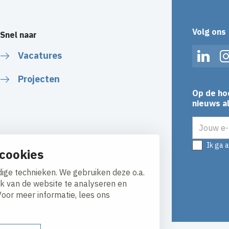
Volg ons
Snel naar
Vacatures
Linked
Projecten
Op de ho
nieuws al
E-mailadr
Ik ga 
cookies
ige technieken. We gebruiken deze o.a.
ik van de website te analyseren en
Voor meer informatie, lees ons