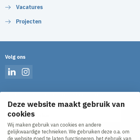
Vacatures
Projecten
Volg ons
LinkedIn
Instagram
Op de hoogte blijven van het laatste nieuws?
Ontvang onze nieuws alerts in je mailbox!
Deze website maakt gebruik van
E-mailadres
cookies
Wij maken gebruik van cookies en andere
Ik ga akkoord met het
privacy statement.
gelijkwaardige technieken. We gebruiken deze o.a. om
de website goed te laten functioneren, het gebruik van