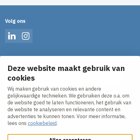
Volg ons
LinkedIn
Instagram
Op de hoogte blijven van het laatste nieuws?
Ontvang onze nieuws alerts in je mailbox!
Deze website maakt gebruik van
cookies
E-mailadres
Wij maken gebruik van cookies en andere
Ik ga akkoord met het
privacy statement.
gelijkwaardige technieken. We gebruiken deze o.a. om
de website goed te laten functioneren, het gebruik van
de website te analyseren en relevante content en
advertenties te kunnen tonen. Voor meer informatie,
lees ons
cookiebeleid
.