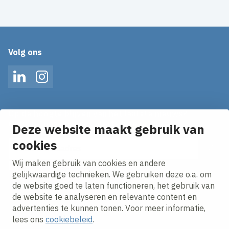
Volg ons
LinkedIn
Instagram
Op de hoogte blijven van het laatste nieuws?
Ontvang onze nieuws alerts in je mailbox!
Deze website maakt gebruik van
E-mailadres
cookies
Wij maken gebruik van cookies en andere
Ik ga akkoord met het
privacy statement.
gelijkwaardige technieken. We gebruiken deze o.a. om
de website goed te laten functioneren, het gebruik van
de website te analyseren en relevante content en
advertenties te kunnen tonen. Voor meer informatie,
lees ons
cookiebeleid
.