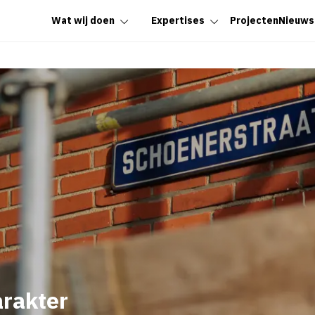
Wat wij doen
Expertises
Projecten
Nieuws
rakter