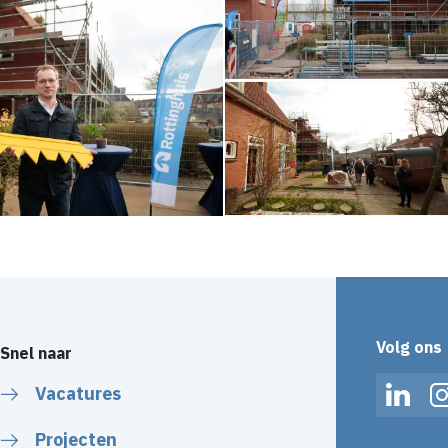
Volg ons
Snel naar
Vacatures
Linked
Projecten