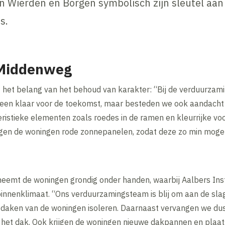
n Wierden en Borgen symbolisch zijn sleutel aan
s.
 Middenweg
 het belang van het behoud van karakter: “Bij de verduurzami
een klaar voor de toekomst, maar besteden we ook aandacht a
ristieke elementen zoals roedes in de ramen en kleurrijke voo
ijgen de woningen rode zonnepanelen, zodat deze zo min mogel
eemt de woningen grondig onder handen, waarbij Aalbers Inst
binnenklimaat. “Ons verduurzamingsteam is blij om aan de sla
 daken van de woningen isoleren. Daarnaast vervangen we du
het dak. Ook krijgen de woningen nieuwe dakpannen en plaa