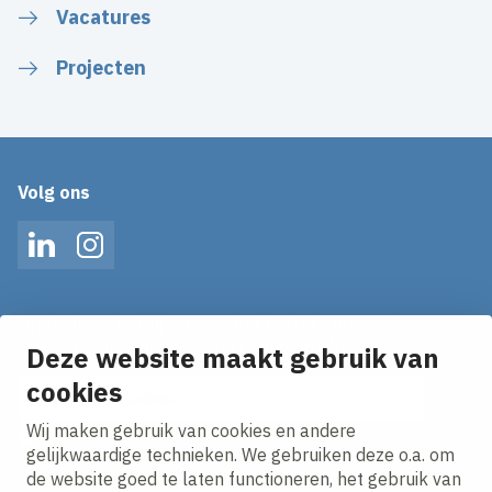
Vacatures
Projecten
Volg ons
LinkedIn
Instagram
Op de hoogte blijven van het laatste nieuws?
Ontvang onze nieuws alerts in je mailbox!
Deze website maakt gebruik van
E-mailadres
cookies
Wij maken gebruik van cookies en andere
Ik ga akkoord met het
privacy statement.
gelijkwaardige technieken. We gebruiken deze o.a. om
de website goed te laten functioneren, het gebruik van