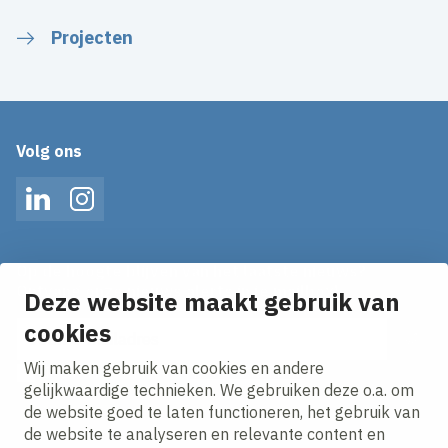
Projecten
Volg ons
LinkedIn
Instagram
Op de hoogte blijven van het laatste nieuws?
Ontvang onze nieuws alerts in je mailbox!
Deze website maakt gebruik van
cookies
E-mailadres
Wij maken gebruik van cookies en andere
Ik ga akkoord met het
privacy statement.
gelijkwaardige technieken. We gebruiken deze o.a. om
de website goed te laten functioneren, het gebruik van
de website te analyseren en relevante content en