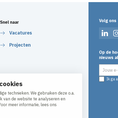
Volg ons
Snel naar
Vacatures
Linked
Projecten
Op de ho
nieuws al
E-mailadr
Ik ga 
cookies
ige technieken. We gebruiken deze o.a.
ik van de website te analyseren en
Voor meer informatie, lees ons