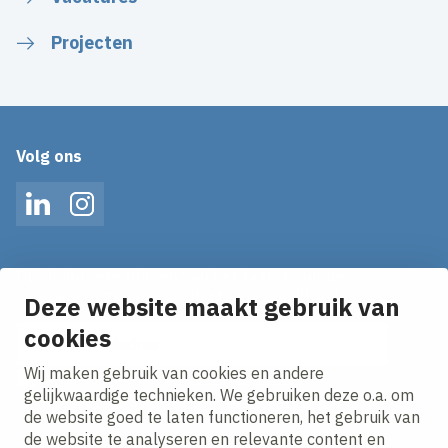
Projecten
Volg ons
LinkedIn
Instagram
Op de hoogte blijven van het laatste nieuws?
Ontvang onze nieuws alerts in je mailbox!
Deze website maakt gebruik van
cookies
E-mailadres
Wij maken gebruik van cookies en andere
Ik ga akkoord met het
privacy statement.
gelijkwaardige technieken. We gebruiken deze o.a. om
de website goed te laten functioneren, het gebruik van
de website te analyseren en relevante content en