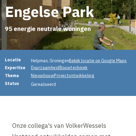
Engelse Park
95 energie neutrale woningen
Projectinformatie
Locatie
Helpman, Groningen
Bekijk locatie op Google Maps
Expertise
Duurzaamheid
Bouwtechniek
Thema
Nieuwbouw
Projectontwikkeling
Status
Gerealiseerd
Onze collega's van VolkerWessels