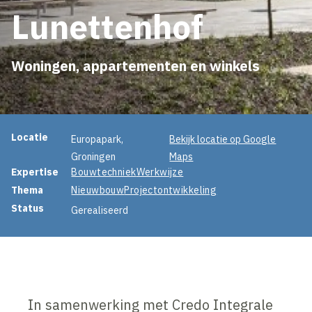
Lunettenhof
Woningen, appartementen en winkels
Projectinformatie
Locatie
Europapark,
Bekijk locatie op Google
Groningen
Maps
Expertise
Bouwtechniek
Werkwijze
Thema
Nieuwbouw
Projectontwikkeling
Status
Gerealiseerd
In samenwerking met Credo Integrale