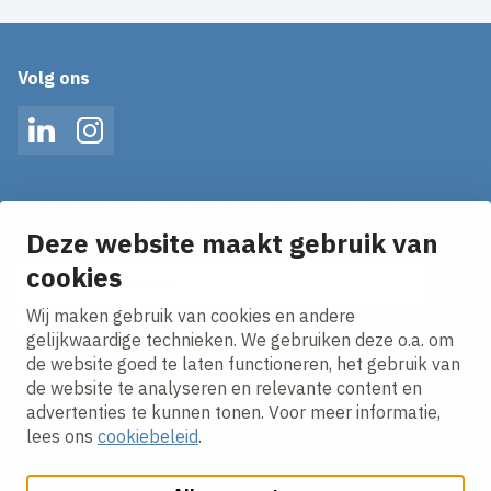
Volg ons
LinkedIn
Instagram
Op de hoogte blijven van het laatste nieuws?
Ontvang onze nieuws alerts in je mailbox!
Deze website maakt gebruik van
E-mailadres
cookies
Wij maken gebruik van cookies en andere
Ik ga akkoord met het
privacy statement.
gelijkwaardige technieken. We gebruiken deze o.a. om
de website goed te laten functioneren, het gebruik van
de website te analyseren en relevante content en
advertenties te kunnen tonen. Voor meer informatie,
lees ons
cookiebeleid
.