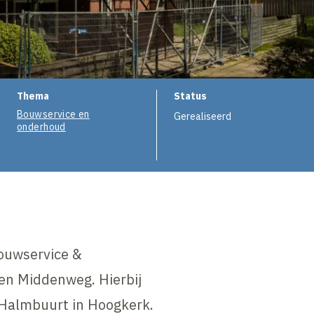
Thema
Status
Bouwservice en
Gerealiseerd
onderhoud
Bouwservice &
en Middenweg. Hierbij
e Halmbuurt in Hoogkerk.