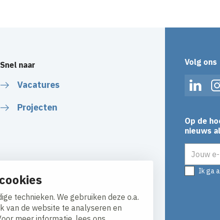
Volg ons
Snel naar
Vacatures
Linked
Projecten
Op de ho
nieuws al
E-mailadr
Ik ga 
cookies
ige technieken. We gebruiken deze o.a.
ik van de website te analyseren en
Voor meer informatie, lees ons