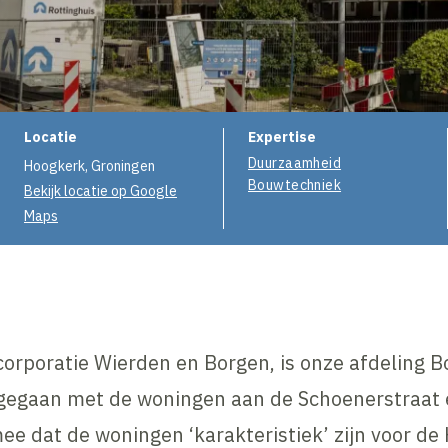
Projectinformatie
Locatie
Expertise
Duurzaamheid
Hoogkerk, Groningen
Bouwtechniek
Bekijk locatie op Google
Maps
orporatie Wierden en Borgen, is onze afdeling 
gegaan met de woningen aan de Schoenerstraat 
mee dat de woningen ‘karakteristiek’ zijn voor d