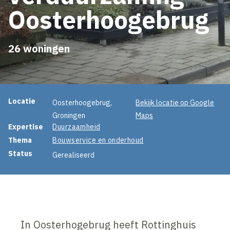
Oosterhoogebrug
26 woningen
Projectinformatie
Locatie
Oosterhoogebrug,
Bekijk locatie op Google
Groningen
Maps
Expertise
Duurzaamheid
Thema
Bouwservice en onderhoud
Status
Gerealiseerd
In Oosterhogebrug heeft Rottinghuis