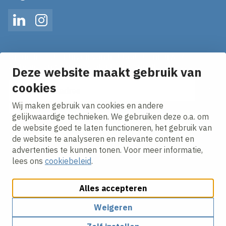
LinkedIn
Instagram
Op de hoogte blijven van het laatste nieuws?
Ontvang onze nieuws alerts in je mailbox!
Deze website maakt gebruik van
cookies
E-mailadres
Wij maken gebruik van cookies en andere
Ik ga akkoord met het
privacy statement.
gelijkwaardige technieken. We gebruiken deze o.a. om
de website goed te laten functioneren, het gebruik van
de website te analyseren en relevante content en
advertenties te kunnen tonen. Voor meer informatie,
lees ons
cookiebeleid
.
Alles accepteren
Cookies aanpassen
Cookie beleid
Privacy policy
Responsible disclosure
Algemene Inkoopvoorwaarden
Weigeren