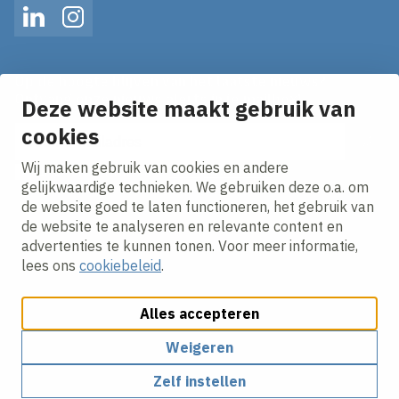
LinkedIn
Instagram
Op de hoogte blijven van het laatste nieuws?
Ontvang onze nieuws alerts in je mailbox!
Deze website maakt gebruik van
cookies
E-mailadres
Wij maken gebruik van cookies en andere
Ik ga akkoord met het
privacy statement.
gelijkwaardige technieken. We gebruiken deze o.a. om
de website goed te laten functioneren, het gebruik van
de website te analyseren en relevante content en
advertenties te kunnen tonen. Voor meer informatie,
lees ons
cookiebeleid
.
Alles accepteren
Cookies aanpassen
Cookie beleid
Privacy policy
Responsible disclosure
Algemene Inkoopvoorwaarden
Weigeren
Zelf instellen