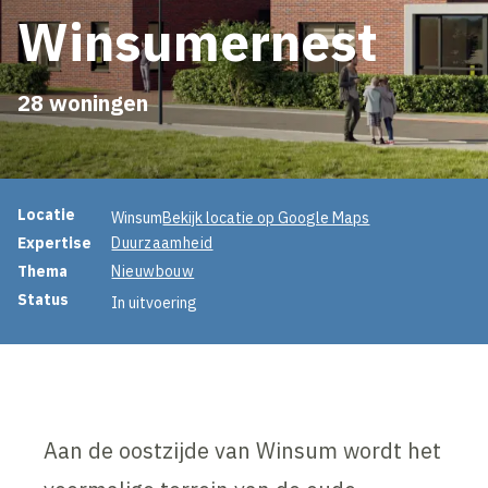
Winsumernest
28 woningen
Projectinformatie
Locatie
Winsum
Bekijk locatie op Google Maps
Expertise
Duurzaamheid
Thema
Nieuwbouw
Status
In uitvoering
Aan de oostzijde van Winsum wordt het