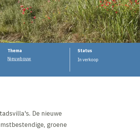
Thema
Status
Nieuwbouw
In verkoop
tadsvilla's. De nieuwe
omstbestendige, groene