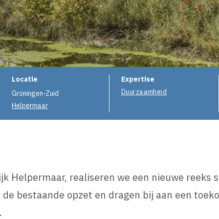
Projectinformatie
Locatie
Expertise
Duurzaamheid
Groningen-Zuid
Helpermaar
ijk Helpermaar, realiseren we een nieuwe reeks s
 de bestaande opzet en dragen bij aan een toek
.