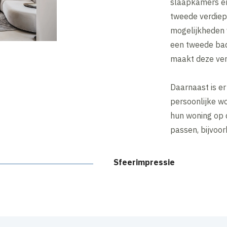
slaapkamers en
tweede verdiep
mogelijkheden 
een tweede bad
maakt deze ver
Daarnaast is er
persoonlijke w
hun woning op d
passen, bijvoo
Sfeerimpressie