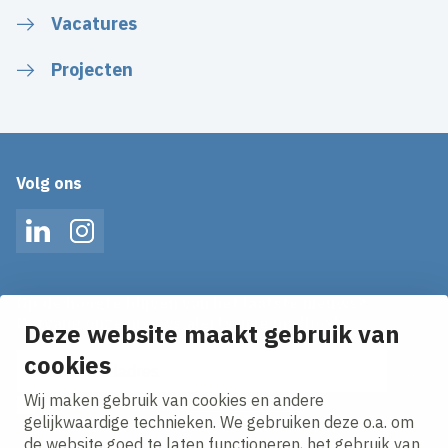
Vacatures
Projecten
Volg ons
LinkedIn
Instagram
Op de hoogte blijven van het laatste nieuws?
Ontvang onze nieuws alerts in je mailbox!
Deze website maakt gebruik van
E-mailadres
cookies
Wij maken gebruik van cookies en andere
Ik ga akkoord met het
privacy statement.
gelijkwaardige technieken. We gebruiken deze o.a. om
de website goed te laten functioneren, het gebruik van