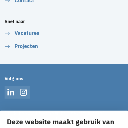
Contact
Snel naar
Vacatures
Projecten
Volg ons
LinkedIn
Instagram
Op de hoogte blijven van het laatste nieuws?
Ontvang onze nieuws alerts in je mailbox!
Deze website maakt gebruik van