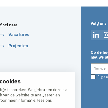
Volg ons
Snel naar
Vacatures
Linked
Projecten
Op de ho
nieuws al
E-mailadr
Ik ga 
cookies
ige technieken. We gebruiken deze o.a.
ik van de website te analyseren en
Voor meer informatie, lees ons