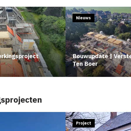
Nieuws
rkingsproject
Bouwupdate | Verst
Ten Boer
gsprojecten
Project