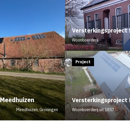
Versterkingsproject
Woonboerderij
Project
t Meedhuizen
Versterkingsproject
Meedhuizen, Groningen
Woonboerderij uit 1857