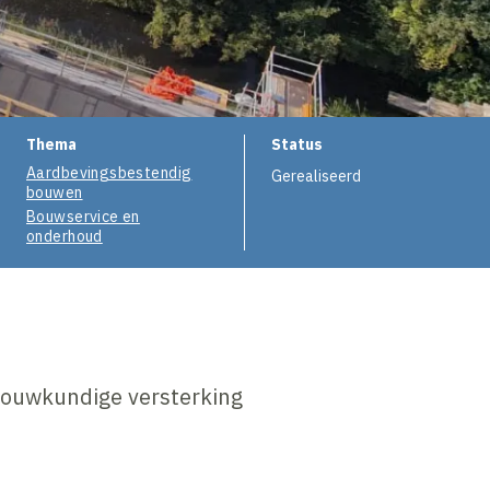
Thema
Status
Aardbevingsbestendig
Gerealiseerd
bouwen
Bouwservice en
onderhoud
bouwkundige versterking