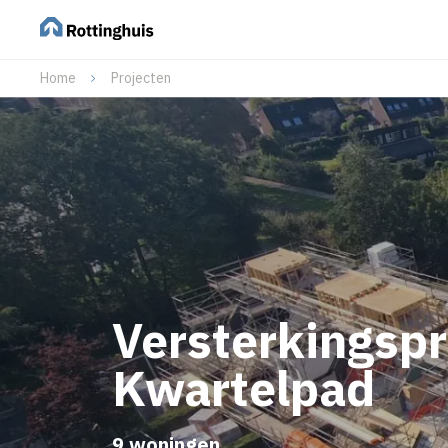
Home
Projecten
Versterkingspr
Kwartelpad
9 woningen