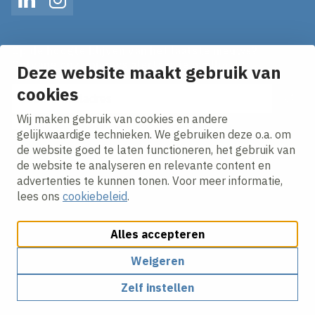
LinkedIn
Instagram
Op de hoogte blijven van het laatste nieuws?
Ontvang onze nieuws alerts in je mailbox!
Deze website maakt gebruik van
cookies
E-mailadres
Wij maken gebruik van cookies en andere
Ik ga akkoord met het
privacy statement.
gelijkwaardige technieken. We gebruiken deze o.a. om
de website goed te laten functioneren, het gebruik van
de website te analyseren en relevante content en
advertenties te kunnen tonen. Voor meer informatie,
lees ons
cookiebeleid
.
Alles accepteren
Cookies aanpassen
Cookie beleid
Privacy policy
Responsible disclosure
Algemene Inkoopvoorwaarden
Weigeren
Zelf instellen