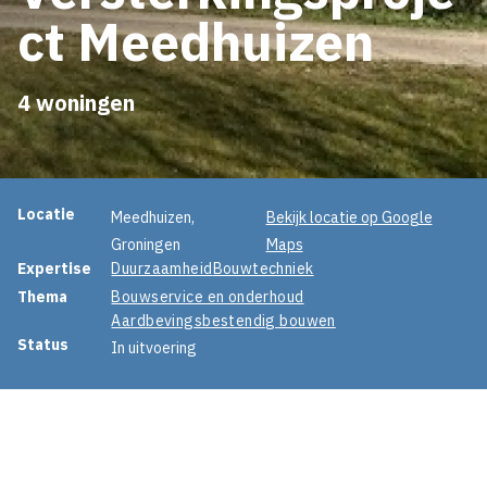
ct Meedhuizen
4 woningen
Projectinformatie
Locatie
Meedhuizen,
Bekijk locatie op Google
Groningen
Maps
Expertise
Duurzaamheid
Bouwtechniek
Thema
Bouwservice en onderhoud
Aardbevingsbestendig bouwen
Status
In uitvoering