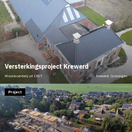
Versterkingsproject Krewerd
Woonboerderij uit 1857
Krewerd, Groningen
Project