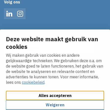
Volg ons
LinkedIn
Instagram
Op de hoogte blijven van het laatste nieuws?
Ontvang onze nieuws alerts in je mailbox!
Deze website maakt gebruik van
E-mailadres
cookies
Wij maken gebruik van cookies en andere
Ik ga akkoord met het
privacy statement.
gelijkwaardige technieken. We gebruiken deze o.a. om
de website goed te laten functioneren, het gebruik van
de website te analyseren en relevante content en
advertenties te kunnen tonen. Voor meer informatie,
lees ons
cookiebeleid
.
Alles accepteren
Cookies aanpassen
Cookie beleid
Privacy policy
Responsible disclosure
Algemene Inkoopvoorwaarden
Weigeren