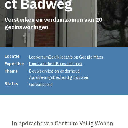
ct Badweg
Versterken en verduurzamen van 20
gezinswoningen
Projectinformatie
Locatie
Loppersum
Bekijk locatie op Google Maps
Expertise
Duurzaamheid
Bouwtechniek
Thema
Bouwservice en onderhoud
Aardbevingsbestendig bouwen
Status
Gerealiseerd
In opdracht van Centrum Veilig Wonen