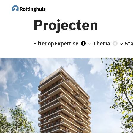
Projecten
Filter op
Expertise
Thema
St
1
0