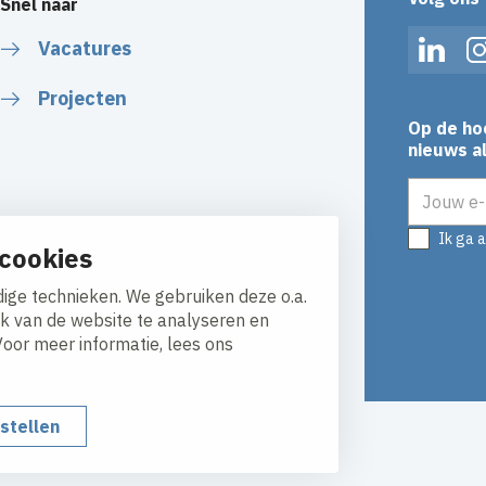
Snel naar
Vacatures
Linked
Projecten
Op de ho
nieuws al
E-mailadr
Ik ga 
cookies
ige technieken. We gebruiken deze o.a.
ik van de website te analyseren en
Voor meer informatie, lees ons
nstellen
y
Responsible disclosure