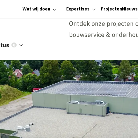
Wat wij doen
Expertises
Projecten
Nieuws
Ontdek onze projecten 
bouwservice & onderhou
atus
0