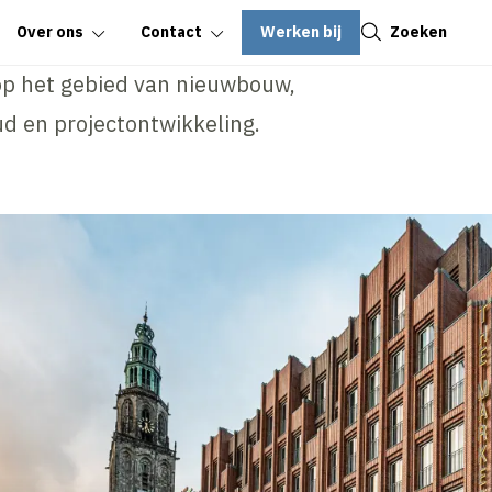
Sluiten
Werken bij
Zoeken
Over ons
Contact
op het gebied van nieuwbouw,
d en projectontwikkeling.