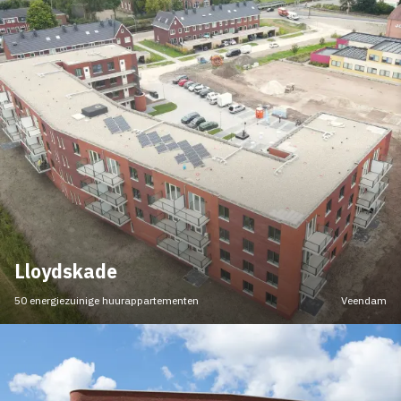
Lloydskade
50 energiezuinige huurappartementen
Veendam