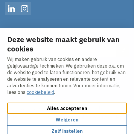
LinkedIn
Instagram
Op de hoogte blijven van het laatste nieuws?
Ontvang onze nieuws alerts in je mailbox!
Deze website maakt gebruik van
cookies
E-mailadres
Wij maken gebruik van cookies en andere
Ik ga akkoord met het
privacy statement.
gelijkwaardige technieken. We gebruiken deze o.a. om
de website goed te laten functioneren, het gebruik van
de website te analyseren en relevante content en
advertenties te kunnen tonen. Voor meer informatie,
lees ons
cookiebeleid
.
Alles accepteren
Cookies aanpassen
Cookie beleid
Privacy policy
Responsible disclosure
Algemene Inkoopvoorwaarden
Weigeren
Zelf instellen